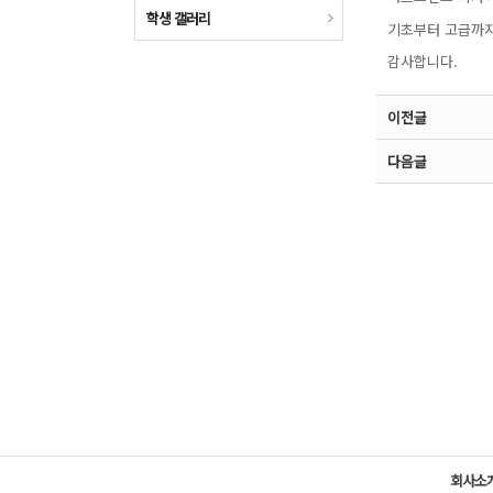
포토샵
학생 갤러리
기초부터 고급까지
바디페인터
감사합니다.
무기 강좌
교정반 강좌
이전글
다음글
회사소