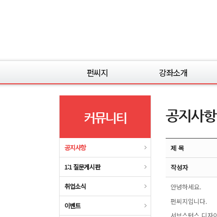
펀씨지
강좌소개
펀씨지 소개
강의보는 순서
강사소개
스타일라이즈드
공지사항
커뮤니티
서브스턴스 페인터
zbrush
손맵 건물 강좌
공지사항
제 목
실무 유니티5 강좌
1:1 질문게시판
작성자
드로잉 중급
드로잉 초급
취업소식
안녕하세요.
자연물 패키지
펀씨지입니다.
이벤트
3DS MAX
서브스턴스 디자이