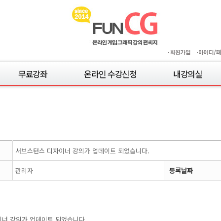
무료강좌
온라인 수강신청
내강의실
취준생을 위한 이론 강의
펀씨지 전체 강의 구독
학습중인강좌
서브스턴스 디자이너
주문결제내역
스타일라이즈드
장바구니
zbrush 강좌
손맵 건물 강좌
서브스턴스 디자이너 강의가 업데이트 되었습니다.
드로잉 강좌
관리자
등록날짜
자연물 강좌
오브젝트 강좌
게임엔진 강좌
교정반 강좌
너 강의가 업데이트 되었습니다.