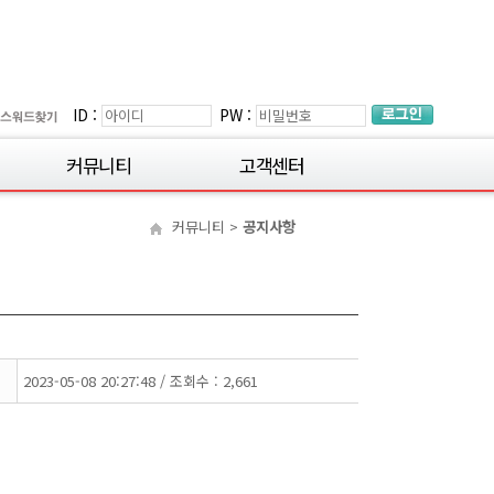
ID :
PW :
커뮤니티
고객센터
공지사항
1:1문의
커뮤니티
>
공지사항
1:1 질문게시판
FAQ
취업소식
모바일 이용가이드
이벤트
동영상 해결방법
학생 갤러리
동영상 재생환경
2023-05-08 20:27:48 / 조회수 : 2,661